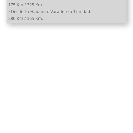
175 Km / 325 Km.
• Desde La Habana o Varadero a Trinidad:
280 Km / 365 Km.