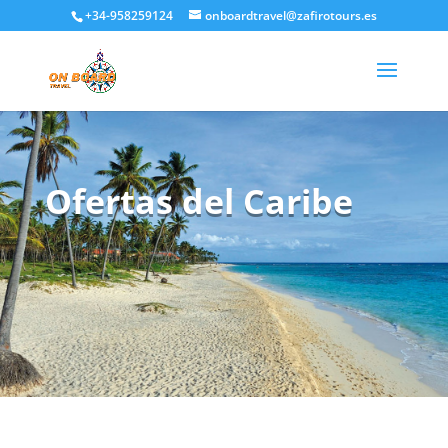
+34-958259124
onboardtravel@zafirotours.es
Ofertas del Caribe