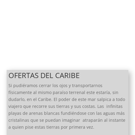
OFERTAS DEL CARIBE
Si pudiéramos cerrar los ojos y transportarnos
físicamente al mismo paraíso terrenal este estaría, sin
dudarlo, en el Caribe. El poder de este mar salpica a todo
viajero que recorre sus tierras y sus costas. Las infinitas
playas de arenas blancas fundiéndose con las aguas más
cristalinas que se puedan imaginar atraparán al instante
a quien pise estas tierras por primera vez.